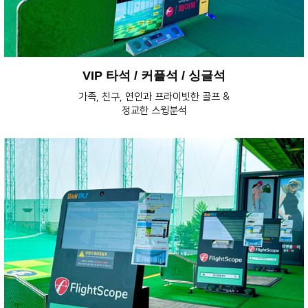
VIP 타석 / 커플석 / 싱글석
가족, 친구, 연인과 프라이빗한 골프 &
정교한 스윙분석